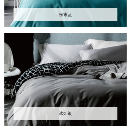
粉末蓝
冰灿银