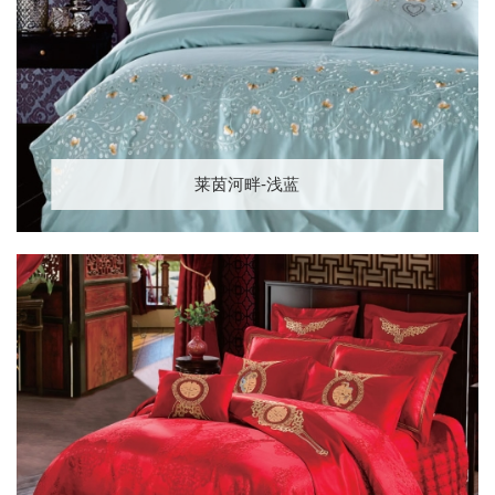
莱茵河畔-浅蓝