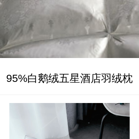
立即提交
95%白鹅绒五星酒店羽绒枕