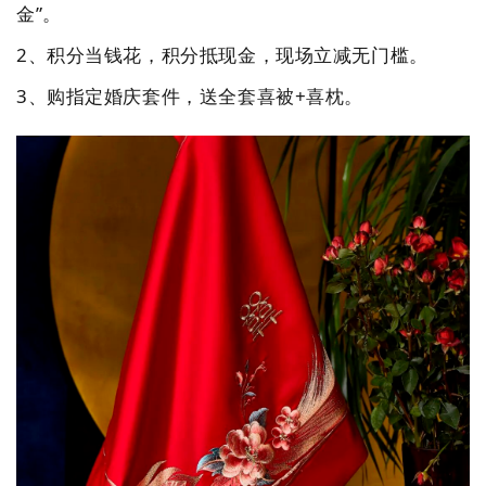
金”
。
2、
积分当钱花
，
积分
抵
现金，现场立减无门槛
。
3、
购指定婚庆套件，送全套喜被
+喜枕
。