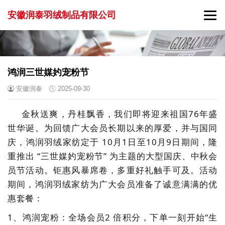
安徽润泰羽绒制品有限公司
鸿润三世媒妁宠粉节
安徽润泰
2025-09-30
金秋送爽，丹桂飘香，我们即将迎来祖国
76年盛
世华诞。为回馈广大会员长期以来的厚爱，并与国同
庆，鸿润羽绒家纺定于 10月1日至10月9日期间，隆
重推出 “
三世媒妁宠粉节
” 为主题的大型国庆、中秋会
员节活动。钜惠风暴席卷，多重好礼触手可及。活动
期间，鸿润羽绒家纺为广大会员准备了诚意满满的优
惠套餐：
1、
鸿润宠粉
：
全场会员
2 倍积分，下单一刻开始“生