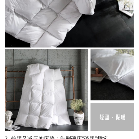
2. 护腰又减压的床垫：告别硬床“硌腰”烦恼