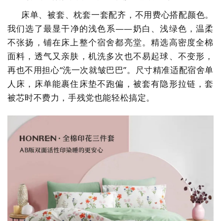
床单、被套、枕套一套配齐，不用费心搭配颜色。
我们选了最显干净的浅色系
——
奶白、浅绿色，温柔
不张扬，铺在床上整个宿舍都亮堂。精选高密度全棉
面料，透气又亲肤，机洗多次也不易起球、不变形，
再也不用担心
“洗一次就皱巴巴”。尺寸精准适配宿舍单
人床，床单能裹住床垫不跑偏，被套有隐形拉链，套
被芯时不费力，手残党也能轻松搞定。