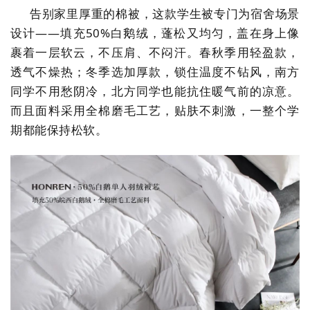
告别家里厚重的棉被，这款学生被专门为宿舍场景
设计
——
填充
50%白鹅绒，蓬松又均匀，盖在身上像
裹着一层软云，不压肩、不闷汗。春秋季用轻盈款，
透气不燥热；冬季选加厚款，锁住温度不钻风，南方
同学不用愁阴冷，北方同学也能抗住暖气前的凉意。
而且面料采用全棉磨毛工艺，贴肤不刺激，一整个学
期都能保持松软。