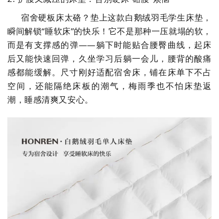
宿舍硬板床太硌？垫上这款白鹅绒羽毛学生床垫，
瞬间解锁
“睡软床”的快乐！它不是那种一压就塌的软，
而是有支撑感的弹
——
躺下时能贴合腰臀曲线，起床
后又能快速回弹，久坐学习后躺一会儿，腰背的酸痛
感都能缓解。尺寸刚好适配宿舍床，铺在床单下不占
空间，还能隔绝床板的潮气，梅雨季也不怕床垫返
潮，睡感清爽又安心。