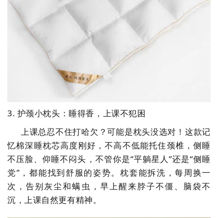
3. 护颈小枕头：睡得香，上课不犯困
上课总忍不住打哈欠？可能是枕头没选对！这款记
忆棉深睡枕芯高度刚好，不高不低能托住颈椎，侧睡
不压脸、仰睡不闷头，不管你是
“平躺星人”还是“侧睡
党”，都能找到舒服的姿势。枕套能拆洗，每周换一
次，告别灰尘和螨虫，早上醒来脖子不僵、脑袋不
沉，上课自然更有精神。