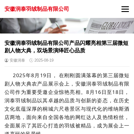
安徽润泰羽绒制品有限公司
安徽润泰羽绒制品有限公司产品闪耀亮相第三届微短
剧人物大典，双场景演绎匠心品质
安徽润泰
2025-08-19
2025年8月1
9
日
，
在刚刚圆满落幕的第三届微短
剧人物大典农产品展示会上，安徽润泰羽绒制品有限
公司作为重要受邀企业惊艳亮相。
8月16日至18日，
润泰羽绒
制品
以其卓越的品质与创新的姿态，在历史
文化底蕴深厚的桐城六尺巷景区与现代化的维纳斯酒
店两地，面向来自全国各地的网红达人及热情粉丝，
全面展示了其匠心打造的羽绒
被
精品，成为展会上一
道亮丽的风景线。