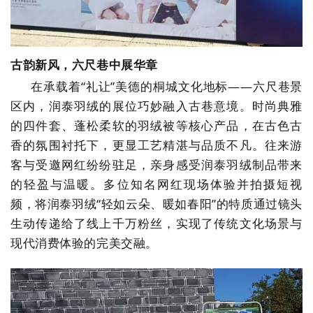
古韵新风，六尺巷中展华章
在承载着
“礼让”美德的桐城文化地标——六尺巷景
区内，润泰羽绒的展位巧妙融入古巷意境。
时尚典雅
的四件套
、蓬松柔软的羽绒被等核心产品，在古色古
香的氛围衬托下，更显工艺精湛与品质不凡。往来游
客与受邀网红纷纷驻足，亲身感受润泰羽绒制品带来
的轻盈与温暖。多位知名网红现场体验并拍摄短视
频，将润泰羽绒
“轻如云朵、暖如春阳”的特质通过镜头
生动传递给了线上千万粉丝，实现了传统文化场景与
现代消费体验的完美交融。