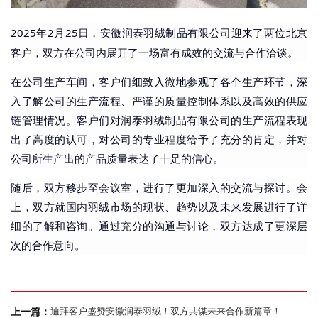
2025年2月25日，安徽润泰羽绒制品有限公司迎来
两位北京
了
客户，双方在公司内展开了一场富有成效的交流与合作洽谈。
在公司生产车间，客户们细致入微地参观了各个生产环节，深
入了解公司的生产流程、严谨的质量控制体系以及高效的供应
链管理情况。客户们对润泰羽绒制品有限公司的生产流程表现
出了高度的认可，对公司的专业程度给予了充分的肯定，并对
公司所生产出的产品质量表达了十足的信心。
随后，双方移步至会议室，进行了更加深入的交流与探讨。会
上，双方就国内羽绒市场的现状、趋势以及未来发展进行了详
细的了解和咨询。通过充分的沟通与讨论，双方达成了更深层
次的合作意向。
上一篇：
迪拜客户盛赞安徽润泰羽绒！双方共谋未来合作新篇章！